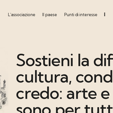
L’associazione
Il paese
Punti di interesse
Sostieni la di
cultura, condi
credo: arte 
sono per tutti