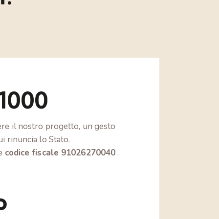
x1000
ere il nostro progetto, un gesto
i rinuncia lo Stato.
te
codice fiscale 91026270040
.
o