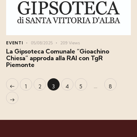
EVENTI
05/08/2025
209
Views
La Gipsoteca Comunale “Gioachino
Chiesa” approda alla RAI con TgR
Piemonte
…
1
2
3
4
5
8