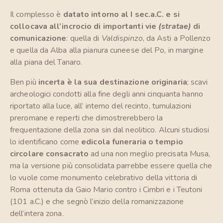
Il complesso è
datato intorno al I sec.a.C. e si
collocava all’incrocio di importanti vie
(stratae)
di
comunicazione
: quella di
Valdispinzo
, da Asti a Pollenzo
e quella da Alba alla pianura cuneese del Po, in margine
alla piana del Tanaro.
Ben più
incerta è la sua destinazione originaria
; scavi
archeologici condotti alla fine degli anni cinquanta hanno
riportato alla luce, all’ interno del recinto, tumulazioni
preromane e reperti che dimostrerebbero la
frequentazione della zona sin dal neolitico. Alcuni studiosi
lo identificano come
edicola funeraria o tempio
circolare consacrato
ad una non meglio precisata Musa,
ma la versione più consolidata parrebbe essere quella che
lo vuole come monumento celebrativo della vittoria di
Roma ottenuta da Gaio Mario contro i Cimbri e i Teutoni
(101 a.C.) e che segnò l’inizio della romanizzazione
dell’intera zona.