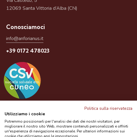
Via Castello, 5
12069 Santa Vittoria d’Alba (CN)
Conosciamoci
info@anforianus.it
+39 0172 478023
Questo prodotto è un servizio gratuito del CSV
Politica sulla riservatezza
Utilizziamo i cookie
Potremmo posizionarli per l'analisi dei dati dei nostri visitatori, per
migliorare il nostro sito Web, mostrare contenuti personalizzati e offrirti
Bibliografia
Privacy Policy
Contatti
un'esperienza di navigazione eccezionale. Per ulteriori informazioni sui
cookie che utilizziamo apri le impostazioni.