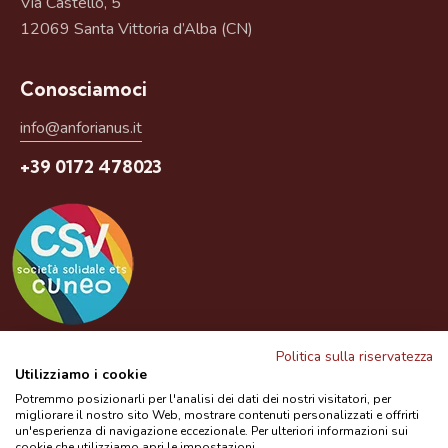
Via Castello, 5
12069 Santa Vittoria d’Alba (CN)
Conosciamoci
info@anforianus.it
+39 0172 478023
Questo prodotto è un servizio gratuito del CSV
Politica sulla riservatezza
Utilizziamo i cookie
Potremmo posizionarli per l'analisi dei dati dei nostri visitatori, per
migliorare il nostro sito Web, mostrare contenuti personalizzati e offrirti
Bibliografia
Privacy Policy
Contatti
un'esperienza di navigazione eccezionale. Per ulteriori informazioni sui
cookie che utilizziamo apri le impostazioni.